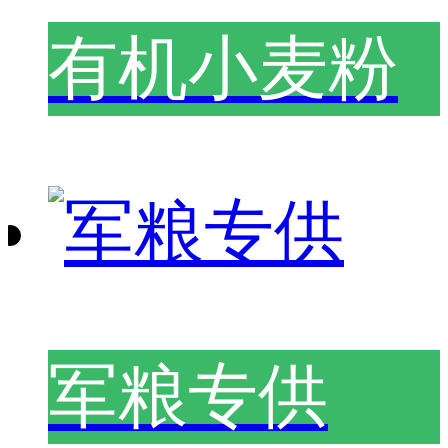
有机小麦粉
军粮专供