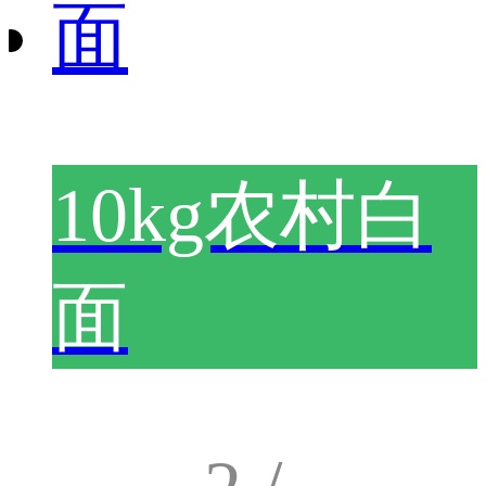
10kg农村白
面