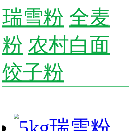
瑞雪粉
全麦
粉
农村白面
饺子粉